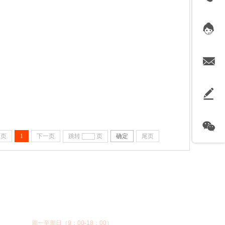
一页
1
下一页
跳转
页
确定
尾页
13857159196
周一至周日（9：00-18：00）