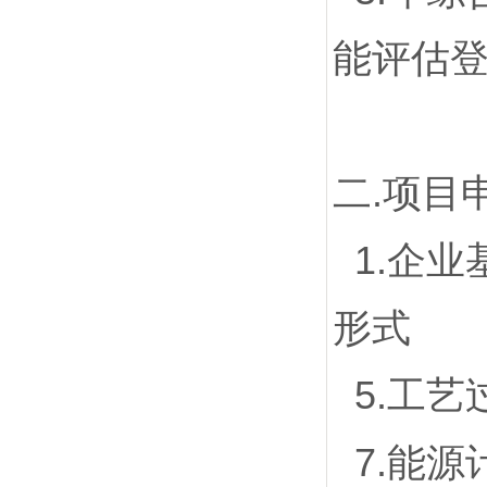
能评估
二.项目
1.企业基
形式
5.工艺
7.能源